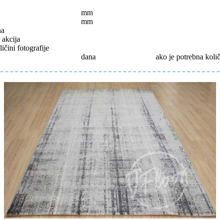
mm
mm
na
 akcija
ičini fotografije
dana
ako je potrebna koli