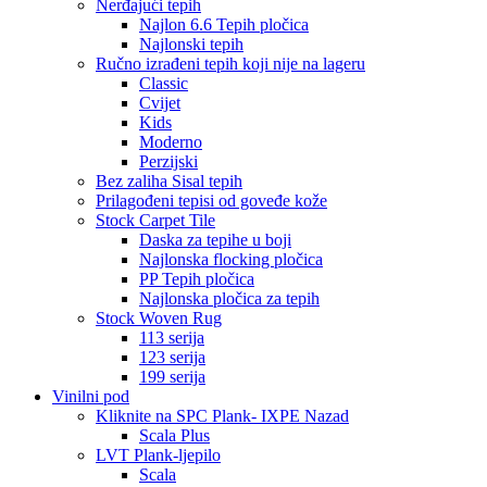
Nerđajući tepih
Najlon 6.6 Tepih pločica
Najlonski tepih
Ručno izrađeni tepih koji nije na lageru
Classic
Cvijet
Kids
Moderno
Perzijski
Bez zaliha Sisal tepih
Prilagođeni tepisi od goveđe kože
Stock Carpet Tile
Daska za tepihe u boji
Najlonska flocking pločica
PP Tepih pločica
Najlonska pločica za tepih
Stock Woven Rug
113 serija
123 serija
199 serija
Vinilni pod
Kliknite na SPC Plank- IXPE Nazad
Scala Plus
LVT Plank-ljepilo
Scala