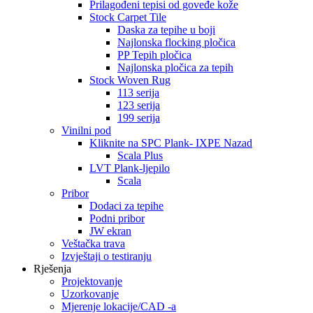
Prilagođeni tepisi od goveđe kože
Stock Carpet Tile
Daska za tepihe u boji
Najlonska flocking pločica
PP Tepih pločica
Najlonska pločica za tepih
Stock Woven Rug
113 serija
123 serija
199 serija
Vinilni pod
Kliknite na SPC Plank- IXPE Nazad
Scala Plus
LVT Plank-ljepilo
Scala
Pribor
Dodaci za tepihe
Podni pribor
JW ekran
Veštačka trava
Izvještaji o testiranju
Rješenja
Projektovanje
Uzorkovanje
Mjerenje lokacije/CAD -a