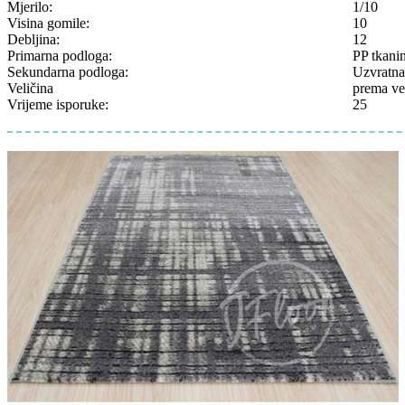
Mjerilo:
1/10
Visina gomile:
10
Debljina:
12
Primarna podloga:
PP tkani
Sekundarna podloga:
Uzvratna
Veličina
prema vel
Vrijeme isporuke:
25