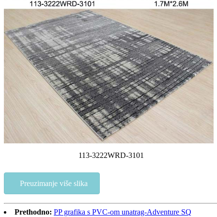
113-3222WRD-3101
Preuzimanje više slika
Prethodno:
PP grafika s PVC-om unatrag-Adventure SQ