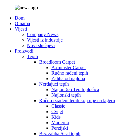
Dom
O nama
Vijesti
Company News
Vijesti iz industrije
Novi slučajevi
Proizvodi
Tepih
Broadloom Carpet
Axminster Carpet
Ručno rađeni tepih
Zaliha od najlona
Nerđajući tepih
Najlon 6.6 Tepih pločica
Najlonski tepih
Ručno izrađeni tepih koji nije na lageru
Classic
Cvijet
Kids
Moderno
Perzijski
Bez zaliha Sisal tepih