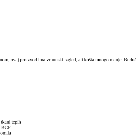
nom, ovaj proizvod ima vrhunski izgled, ali košta mnogo manje. Budući 
tkani tepih
P BCF
omila