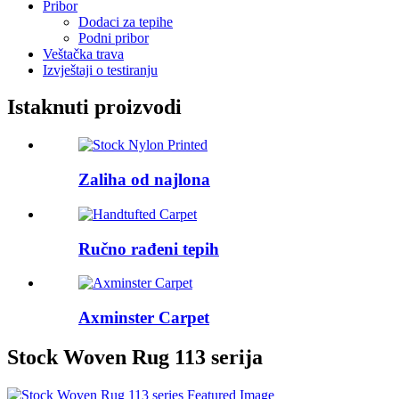
Pribor
Dodaci za tepihe
Podni pribor
Veštačka trava
Izvještaji o testiranju
Istaknuti proizvodi
Zaliha od najlona
Ručno rađeni tepih
Axminster Carpet
Stock Woven Rug 113 serija