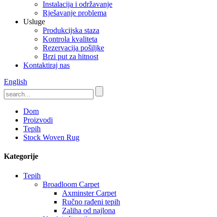
Instalacija i održavanje
Rješavanje problema
Usluge
Produkcijska staza
Kontrola kvaliteta
Rezervacija pošiljke
Brzi put za hitnost
Kontaktiraj nas
English
Dom
Proizvodi
Tepih
Stock Woven Rug
Kategorije
Tepih
Broadloom Carpet
Axminster Carpet
Ručno rađeni tepih
Zaliha od najlona