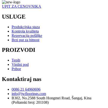
UPIT ZA CENOVNIKA
USLUGE
Produkcijska staza
Kontrola kvaliteta
Rezervacija pošiljke
Brzi put za hitnost
PROIZVODI
Tepih
Vinilni pod
Pribor
Kontaktiraj nas
0086 21 64960696
info@jwfloorings.com
B302, No.2588 South Hongmei Road, Šangaj, Kina
(Poštanski broj: 201108)