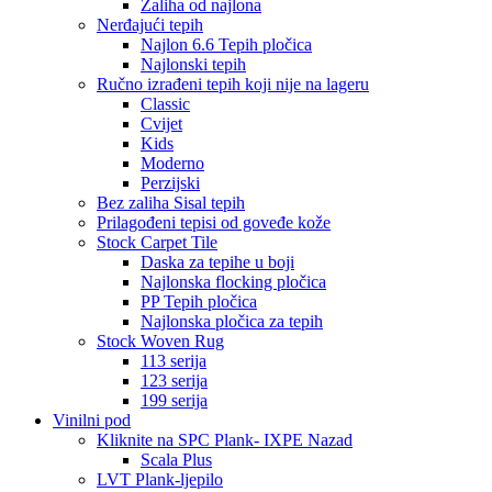
Zaliha od najlona
Nerđajući tepih
Najlon 6.6 Tepih pločica
Najlonski tepih
Ručno izrađeni tepih koji nije na lageru
Classic
Cvijet
Kids
Moderno
Perzijski
Bez zaliha Sisal tepih
Prilagođeni tepisi od goveđe kože
Stock Carpet Tile
Daska za tepihe u boji
Najlonska flocking pločica
PP Tepih pločica
Najlonska pločica za tepih
Stock Woven Rug
113 serija
123 serija
199 serija
Vinilni pod
Kliknite na SPC Plank- IXPE Nazad
Scala Plus
LVT Plank-ljepilo