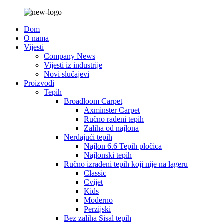
Dom
O nama
Vijesti
Company News
Vijesti iz industrije
Novi slučajevi
Proizvodi
Tepih
Broadloom Carpet
Axminster Carpet
Ručno rađeni tepih
Zaliha od najlona
Nerđajući tepih
Najlon 6.6 Tepih pločica
Najlonski tepih
Ručno izrađeni tepih koji nije na lageru
Classic
Cvijet
Kids
Moderno
Perzijski
Bez zaliha Sisal tepih