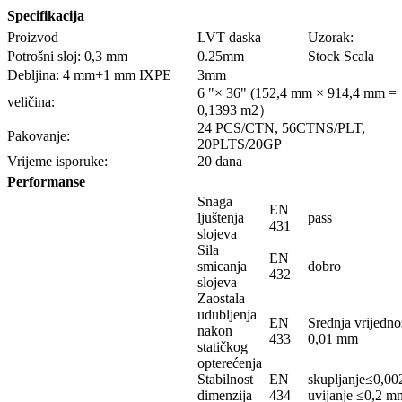
Specifikacija
Proizvod
LVT daska
Uzorak:
Potrošni sloj: 0,3 mm
0.25mm
Stock Scala
Debljina: 4 mm+1 mm IXPE
3mm
6 "× 36" (152,4 mm × 914,4 mm =
veličina:
0,1393 m2）
24 PCS/CTN, 56CTNS/PLT,
Pakovanje:
20PLTS/20GP
Vrijeme isporuke:
20 dana
Performanse
Snaga
EN
ljuštenja
pass
431
slojeva
Sila
EN
smicanja
dobro
432
slojeva
Zaostala
udubljenja
EN
Srednja vrijedno
nakon
433
0,01 mm
statičkog
opterećenja
Stabilnost
EN
skupljanje≤0,00
dimenzija
434
uvijanje ≤0,2 m