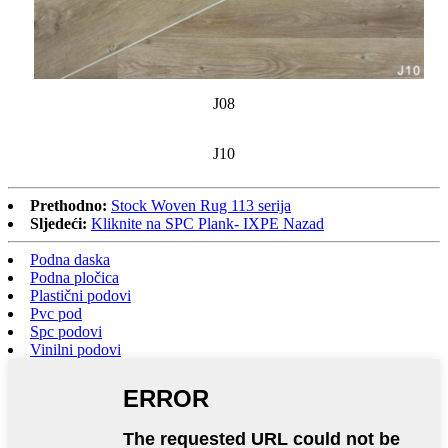
J08
J10
Prethodno:
Stock Woven Rug 113 serija
Sljedeći:
Kliknite na SPC Plank- IXPE Nazad
Podna daska
Podna pločica
Plastični podovi
Pvc pod
Spc podovi
Vinilni podovi