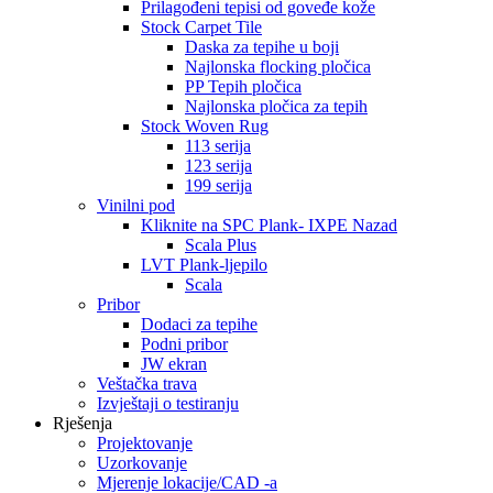
Prilagođeni tepisi od goveđe kože
Stock Carpet Tile
Daska za tepihe u boji
Najlonska flocking pločica
PP Tepih pločica
Najlonska pločica za tepih
Stock Woven Rug
113 serija
123 serija
199 serija
Vinilni pod
Kliknite na SPC Plank- IXPE Nazad
Scala Plus
LVT Plank-ljepilo
Scala
Pribor
Dodaci za tepihe
Podni pribor
JW ekran
Veštačka trava
Izvještaji o testiranju
Rješenja
Projektovanje
Uzorkovanje
Mjerenje lokacije/CAD -a