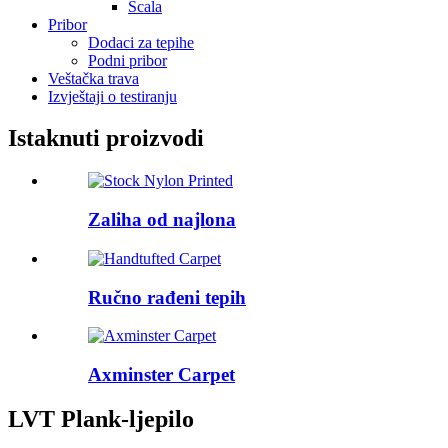
Scala
Pribor
Dodaci za tepihe
Podni pribor
Veštačka trava
Izvještaji o testiranju
Istaknuti proizvodi
Zaliha od najlona
Ručno rađeni tepih
Axminster Carpet
LVT Plank-ljepilo