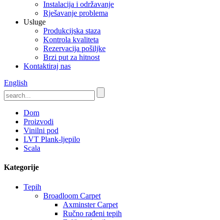
Instalacija i održavanje
Rješavanje problema
Usluge
Produkcijska staza
Kontrola kvaliteta
Rezervacija pošiljke
Brzi put za hitnost
Kontaktiraj nas
English
Dom
Proizvodi
Vinilni pod
LVT Plank-ljepilo
Scala
Kategorije
Tepih
Broadloom Carpet
Axminster Carpet
Ručno rađeni tepih