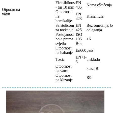
Fleksibilnost
EN
Nema oštećenja
- trn 10 mm
435
Otporan na
Otpornost
vatru
EN
na
Klasa nula
423
hemikalije
Sa stolicom
EN
Bez ometanja, b
za tockanje
425
odlaganja
Postojanost
ISO
boje prema
105
≥6
svjetlu
B02
Otpornost
En660
pass
na habanje
EN71-
Toxic
u skladu
3
Otpornost
klasa B
na vatru
Otpornost
R9
na klizanje