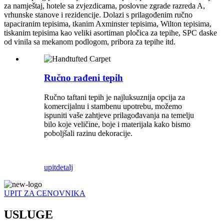
za namještaj, hotele sa zvjezdicama, poslovne zgrade razreda A,
vrhunske stanove i rezidencije. Dolazi s prilagođenim ručno
tapaciranim tepisima, tkanim Axminster tepisima, Wilton tepisima,
tiskanim tepisima kao veliki asortiman pločica za tepihe, SPC daske
od vinila sa mekanom podlogom, pribora za tepihe itd.
Ručno rađeni tepih
Ručno taftani tepih je najluksuznija opcija za
komercijalnu i stambenu upotrebu, možemo
ispuniti vaše zahtjeve prilagođavanja na temelju
bilo koje veličine, boje i materijala kako bismo
poboljšali razinu dekoracije.
upit
detalj
UPIT ZA CENOVNIKA
USLUGE