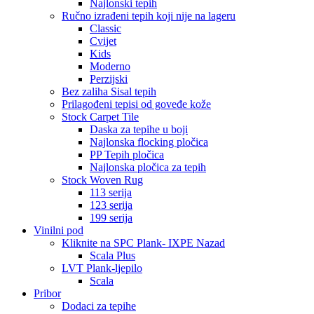
Najlonski tepih
Ručno izrađeni tepih koji nije na lageru
Classic
Cvijet
Kids
Moderno
Perzijski
Bez zaliha Sisal tepih
Prilagođeni tepisi od goveđe kože
Stock Carpet Tile
Daska za tepihe u boji
Najlonska flocking pločica
PP Tepih pločica
Najlonska pločica za tepih
Stock Woven Rug
113 serija
123 serija
199 serija
Vinilni pod
Kliknite na SPC Plank- IXPE Nazad
Scala Plus
LVT Plank-ljepilo
Scala
Pribor
Dodaci za tepihe