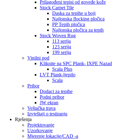
Prilagođeni tepisi od goveđe kože
Stock Carpet Tile
Daska za tepihe u boji
Najlonska flocking pločica
PP Tepih pločica
Najlonska pločica za tepih
Stock Woven Rug
113 serija
123 serija
199 serija
Vinilni pod
Kliknite na SPC Plank- IXPE Nazad
Scala Plus
LVT Plank-ljepilo
Scala
Pribor
Dodaci za tepihe
Podni pribor
JW ekran
Veštačka trava
Izvještaji o testiranju
Rješenja
Projektovanje
Uzorkovanje
Mjerenje lokacije/CAD -a