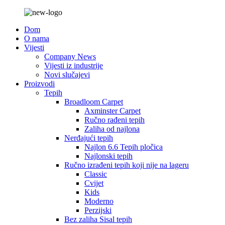
Dom
O nama
Vijesti
Company News
Vijesti iz industrije
Novi slučajevi
Proizvodi
Tepih
Broadloom Carpet
Axminster Carpet
Ručno rađeni tepih
Zaliha od najlona
Nerđajući tepih
Najlon 6.6 Tepih pločica
Najlonski tepih
Ručno izrađeni tepih koji nije na lageru
Classic
Cvijet
Kids
Moderno
Perzijski
Bez zaliha Sisal tepih