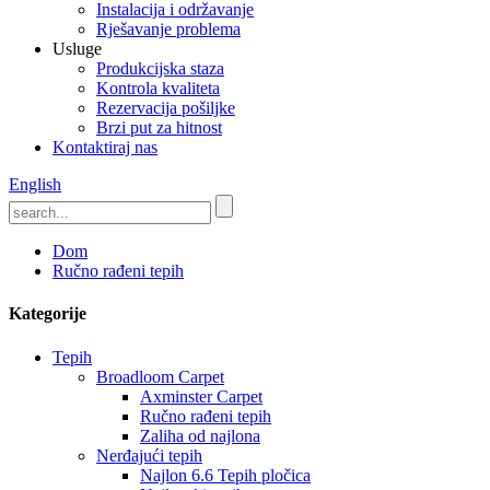
Instalacija i održavanje
Rješavanje problema
Usluge
Produkcijska staza
Kontrola kvaliteta
Rezervacija pošiljke
Brzi put za hitnost
Kontaktiraj nas
English
Dom
Ručno rađeni tepih
Kategorije
Tepih
Broadloom Carpet
Axminster Carpet
Ručno rađeni tepih
Zaliha od najlona
Nerđajući tepih
Najlon 6.6 Tepih pločica