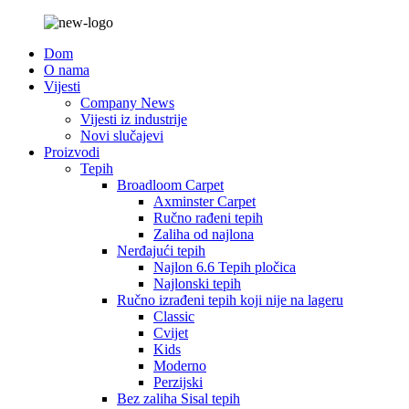
Dom
O nama
Vijesti
Company News
Vijesti iz industrije
Novi slučajevi
Proizvodi
Tepih
Broadloom Carpet
Axminster Carpet
Ručno rađeni tepih
Zaliha od najlona
Nerđajući tepih
Najlon 6.6 Tepih pločica
Najlonski tepih
Ručno izrađeni tepih koji nije na lageru
Classic
Cvijet
Kids
Moderno
Perzijski
Bez zaliha Sisal tepih