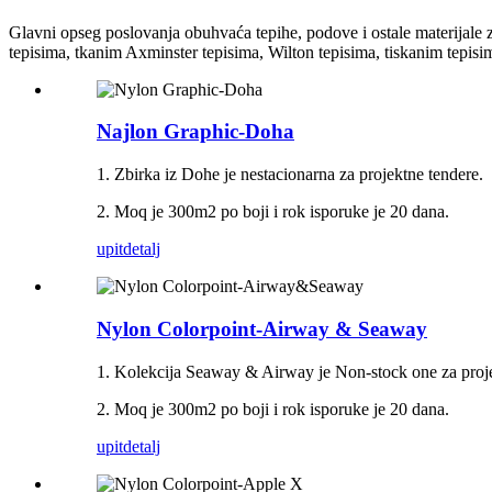
Glavni opseg poslovanja obuhvaća tepihe, podove i ostale materijale 
tepisima, tkanim Axminster tepisima, Wilton tepisima, tiskanim tepisi
Najlon Graphic-Doha
1. Zbirka iz Dohe je nestacionarna za projektne tendere.
2. Moq je 300m2 po boji i rok isporuke je 20 dana.
upit
detalj
Nylon Colorpoint-Airway & Seaway
1. Kolekcija Seaway & Airway je Non-stock one za projek
2. Moq je 300m2 po boji i rok isporuke je 20 dana.
upit
detalj