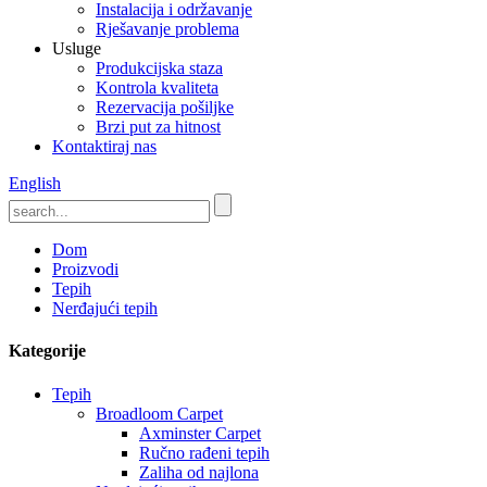
Instalacija i održavanje
Rješavanje problema
Usluge
Produkcijska staza
Kontrola kvaliteta
Rezervacija pošiljke
Brzi put za hitnost
Kontaktiraj nas
English
Dom
Proizvodi
Tepih
Nerđajući tepih
Kategorije
Tepih
Broadloom Carpet
Axminster Carpet
Ručno rađeni tepih
Zaliha od najlona