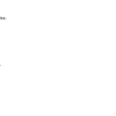
kte.
.