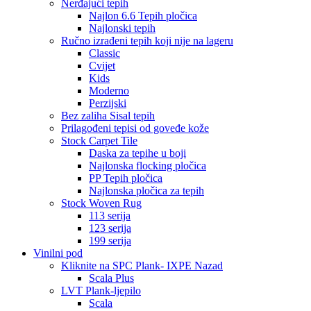
Nerđajući tepih
Najlon 6.6 Tepih pločica
Najlonski tepih
Ručno izrađeni tepih koji nije na lageru
Classic
Cvijet
Kids
Moderno
Perzijski
Bez zaliha Sisal tepih
Prilagođeni tepisi od goveđe kože
Stock Carpet Tile
Daska za tepihe u boji
Najlonska flocking pločica
PP Tepih pločica
Najlonska pločica za tepih
Stock Woven Rug
113 serija
123 serija
199 serija
Vinilni pod
Kliknite na SPC Plank- IXPE Nazad
Scala Plus
LVT Plank-ljepilo
Scala