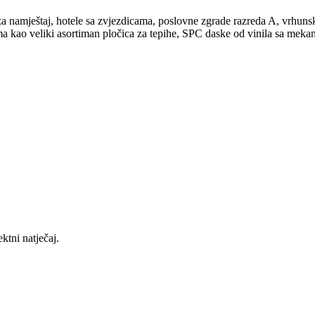
za namještaj, hotele sa zvjezdicama, poslovne zgrade razreda A, vrhunsk
ma kao veliki asortiman pločica za tepihe, SPC daske od vinila sa meka
tni natječaj.