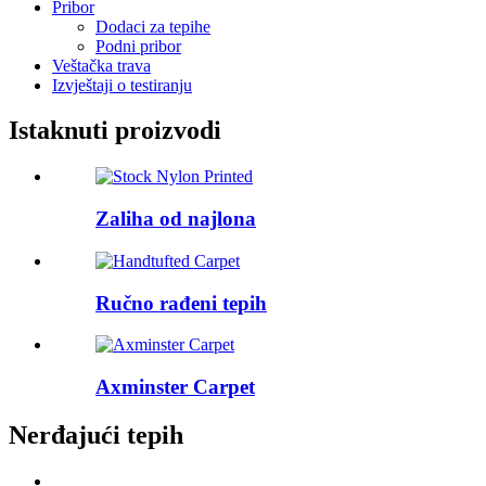
Pribor
Dodaci za tepihe
Podni pribor
Veštačka trava
Izvještaji o testiranju
Istaknuti proizvodi
Zaliha od najlona
Ručno rađeni tepih
Axminster Carpet
Nerđajući tepih