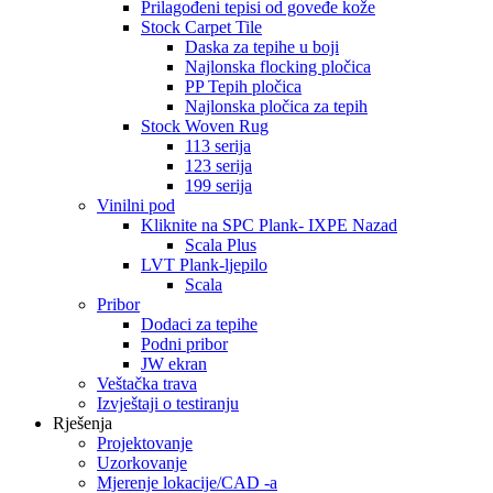
Prilagođeni tepisi od goveđe kože
Stock Carpet Tile
Daska za tepihe u boji
Najlonska flocking pločica
PP Tepih pločica
Najlonska pločica za tepih
Stock Woven Rug
113 serija
123 serija
199 serija
Vinilni pod
Kliknite na SPC Plank- IXPE Nazad
Scala Plus
LVT Plank-ljepilo
Scala
Pribor
Dodaci za tepihe
Podni pribor
JW ekran
Veštačka trava
Izvještaji o testiranju
Rješenja
Projektovanje
Uzorkovanje
Mjerenje lokacije/CAD -a